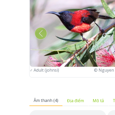
Previous
♂
Adult (johnsi)
© Nguyen 
Âm thanh (4)
Địa điểm
Mô tả
T