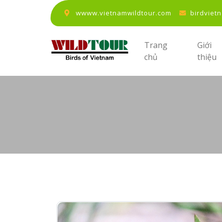
wwww.vietnamwildtour.com
birdviet
Trang
Giới
chủ
thiệu