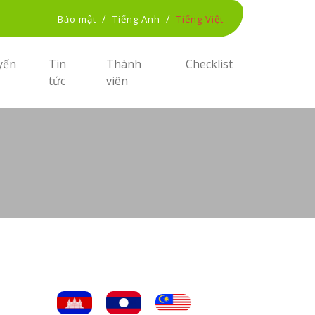
/
/
Bảo mật
Tiếng Anh
Tiếng Việt
yến
Tin
Thành
Checklist
tức
viên