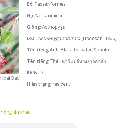
Bộ
: Passeriformes
Họ
: Nectariniidae
Giống
: Aethopyga
Loài
:
Aethopyga saturata
(Hodgson, 1836)
Next
Tên tiếng Anh
: Black-throated Sunbird
Tên tiếng Thái
: นกกินปลีหางยาวคอดำ
IUCN
:
LC
Hoai Bao
Hiện trạng
: resident
hông tin khác