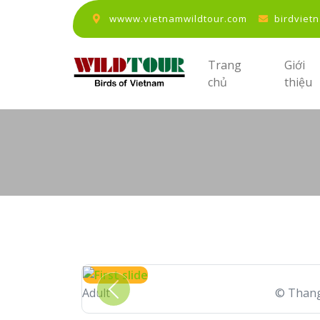
wwww.vietnamwildtour.com
birdviet
Trang
Giới
chủ
thiệu
Adult
© Than
Previous