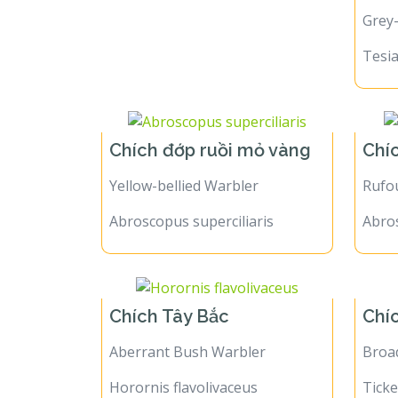
Grey-
Tesia
Chích đớp ruồi mỏ vàng
Chí
Yellow-bellied Warbler
Rufo
Abroscopus superciliaris
Abro
Chích Tây Bắc
Chí
Aberrant Bush Warbler
Broad
Horornis flavolivaceus
Ticke