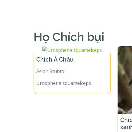
Họ Chích bụi
Chích Á Châu
Asian Stubtail
Urosphena squameiceps
Chí
xan