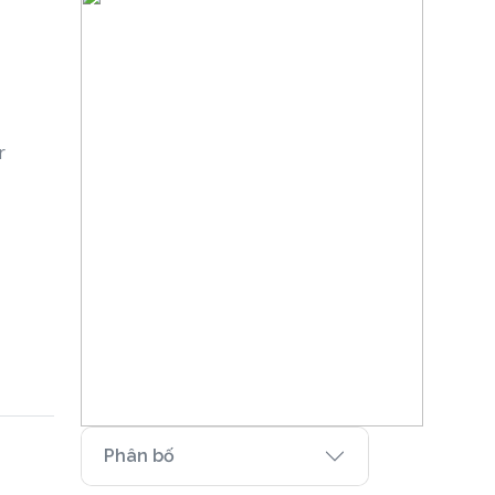
r
Phân bố