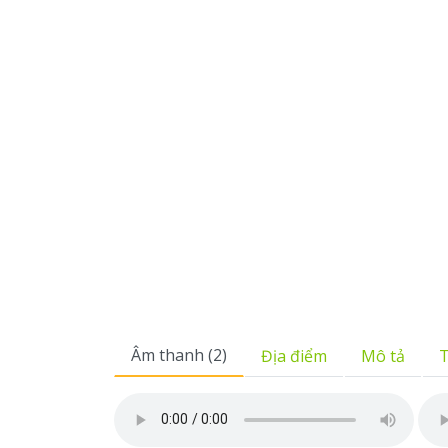
Âm thanh (2)
Địa điểm
Mô tả
T