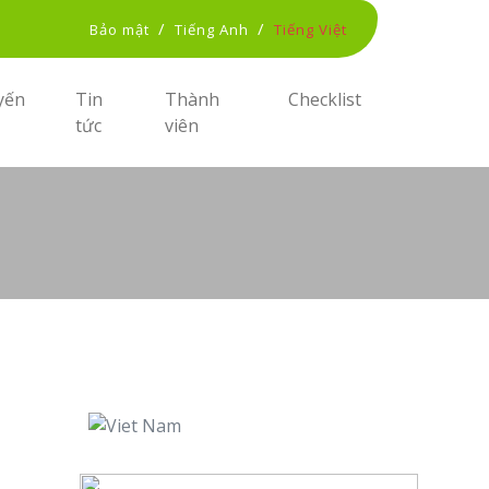
/
/
Bảo mật
Tiếng Anh
Tiếng Việt
yến
Tin
Thành
Checklist
tức
viên