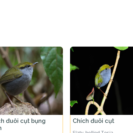
ch đuôi cụt bụng
Chích đuôi cụt
h
Slaty-bellied Tesia