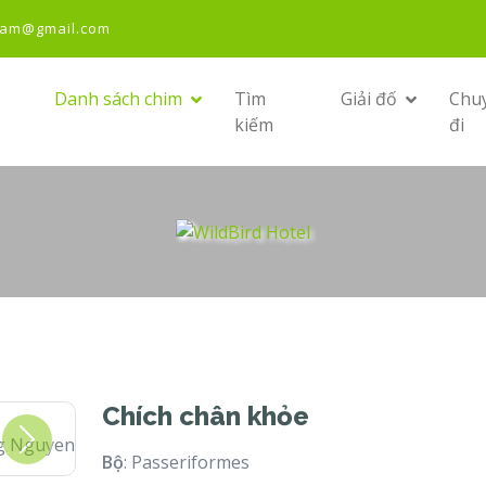
nam@gmail.com
Danh sách chim
Tìm
Giải đố
Chu
kiếm
đi
Chích chân khỏe
g Nguyen
Next
Bộ
: Passeriformes