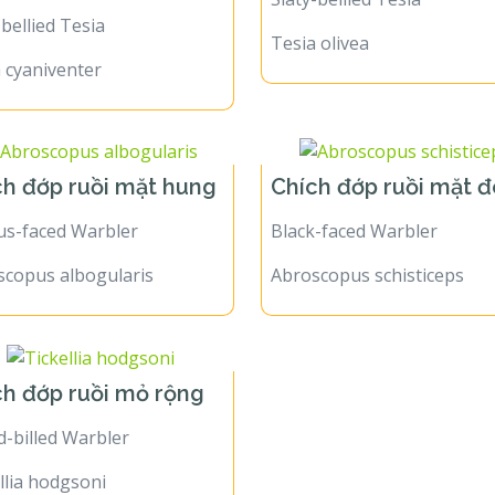
bellied Tesia
Tesia olivea
 cyaniventer
ch đớp ruồi mặt hung
Chích đớp ruồi mặt 
us-faced Warbler
Black-faced Warbler
scopus albogularis
Abroscopus schisticeps
ch đớp ruồi mỏ rộng
-billed Warbler
llia hodgsoni