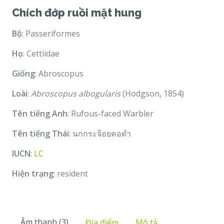
Chích đớp ruồi mặt hung
Bộ
: Passeriformes
Họ
: Cettiidae
Giống
: Abroscopus
Loài
:
Abroscopus albogularis
(Hodgson, 1854)
Tên tiếng Anh
: Rufous-faced Warbler
Tên tiếng Thái
: นกกระจ้อยคอดำ
IUCN
:
LC
Hiện trạng
: resident
Âm thanh (3)
Địa điểm
Mô tả