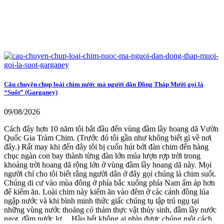
Câu chuyện chụp loài chim nước mà người dân Đồng Tháp Mười gọi là
“Suốt” (Garganey)
09/08/2026
Cách đây hơn 10 năm tôi bắt đầu đến vùng đầm lầy hoang dã Vườn
Quốc Gia Tràm Chim. (Trước đó tôi gần như không biết gì về nơi
đây.) Rất may khi đến đây tôi bị cuốn hút bởi đàn chim đến hàng
chục ngàn con bay thành từng đàn lớn múa lượn rợp trời trong
khoảng trời hoang dã rộng lớn ở vùng đầm lầy hoang dã này. Mọi
người chỉ cho tôi biết rằng người dân ở đây gọi chúng là chim suốt.
Chúng di cư vào mùa đông ở phía bắc xuống phía Nam ấm áp hơn
để kiếm ăn. Loài chim này kiếm ăn vào đêm ở các cánh đồng lúa
ngập nước và khi bình minh thức giấc chúng tụ tập trú ngụ tại
những vùng nước thoáng có thảm thực vật thủy sinh, đầm lầy nước
ngọt, đầm nước lợ,…Hầu hết không ai nhìn được chúng một cách