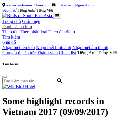
wwww.vietnamwildtour.com
birdvietnam@gmail.com
/
/
Bảo mật
Tiếng Anh
Tiếng Việt
Trang chủ
Giới thiệu
Danh sách chim
Theo tên
Theo phân loại
Theo địa điểm
Tìm kiếm
Giải đố
Nhận biết tên loài
Nhận biết hình ảnh
Nhận biết âm thanh
Chuyến đi
Tin tức
Thành viên
Checklist
Tiếng Anh
Tiếng Việt
Tìm kiếm
Some highlight records in
Vietnam 2017
(09/09/2017)