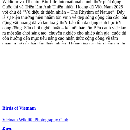
Wildtour và Tổ chức BirdLife International chính thức phát động
Cuộc thi và Triển lãm Ảnh Thiên nhiên Hoang dã Việt Nam 2025
với chủ đề “Vũ điệu từ thiên nhiên – The Rhythm of Nature”. Đây
là sự kiện thường niên nhằm tôn vinh vẻ đẹp sống động của các loài
động vật hoang dã và lan tỏa ý thức bảo tồn đa dạng sinh học tới
cộng đồng. Sân chơi nghệ thuật – kết nối bảo tồn Bên cạnh việc tạo
ra một sân chơi sáng tạo, chuyên nghiệp cho nhiếp ảnh gia, cuộc thi
còn hướng đến mục tiêu nâng cao nhận thức cộng đồng về tầm
quan trọng của bảo tồn thiên nhiên. Thông qua các tác phẩm dự thi,
Ban Tổ chức kỳ vọng xây dựng một kho tư liệu hình ảnh quý giá
phục vụ công tác giáo dục và truyền thông bảo tồn.
Birds of Vietnam
Vietnam Wildlife Photography Club