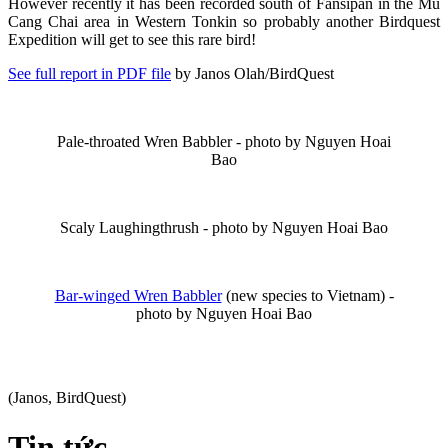
However recently it has been recorded south of Fansipan in the Mu
Cang Chai area in Western Tonkin so probably another Birdquest
Expedition will get to see this rare bird!
See full report in PDF file
by Janos Olah/BirdQuest
Pale-throated Wren Babbler - photo by Nguyen Hoai
Bao
Scaly Laughingthrush - photo by Nguyen Hoai Bao
Bar-winged Wren Babbler
(new species to Vietnam) -
photo by Nguyen Hoai Bao
(Janos, BirdQuest)
Tin tức