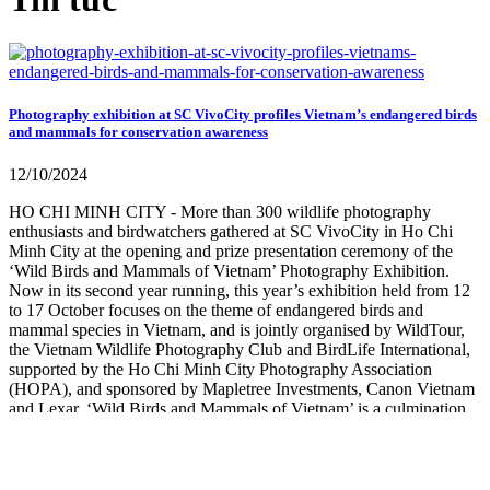
Photography exhibition at SC VivoCity profiles Vietnam’s endangered birds
and mammals for conservation awareness
12/10/2024
HO CHI MINH CITY - More than 300 wildlife photography
enthusiasts and birdwatchers gathered at SC VivoCity in Ho Chi
Minh City at the opening and prize presentation ceremony of the
‘Wild Birds and Mammals of Vietnam’ Photography Exhibition.
Now in its second year running, this year’s exhibition held from 12
to 17 October focuses on the theme of endangered birds and
mammal species in Vietnam, and is jointly organised by WildTour,
the Vietnam Wildlife Photography Club and BirdLife International,
supported by the Ho Chi Minh City Photography Association
(HOPA), and sponsored by Mapletree Investments, Canon Vietnam
and Lexar. ‘Wild Birds and Mammals of Vietnam’ is a culmination
of a month-long, nationwide photography competition with a focus
on Vietnam’s endangered species from July 2024 to early September
2024.