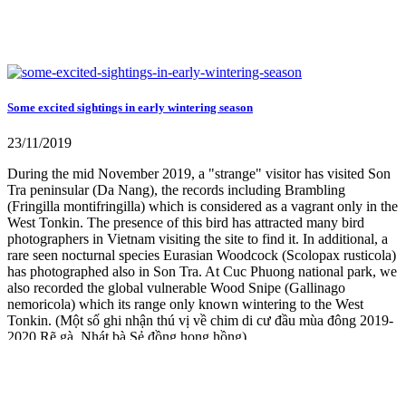
Some excited sightings in early wintering season
23/11/2019
During the mid November 2019, a "strange" visitor has visited Son
Tra peninsular (Da Nang), the records including Brambling
(Fringilla montifringilla) which is considered as a vagrant only in the
West Tonkin. The presence of this bird has attracted many bird
photographers in Vietnam visiting the site to find it. In additional, a
rare seen nocturnal species Eurasian Woodcock (Scolopax rusticola)
has photographed also in Son Tra. At Cuc Phuong national park, we
also recorded the global vulnerable Wood Snipe (Gallinago
nemoricola) which its range only known wintering to the West
Tonkin. (Một số ghi nhận thú vị về chim di cư đầu mùa đông 2019-
2020 Rẽ gà, Nhát bà Sẻ đồng họng hồng)