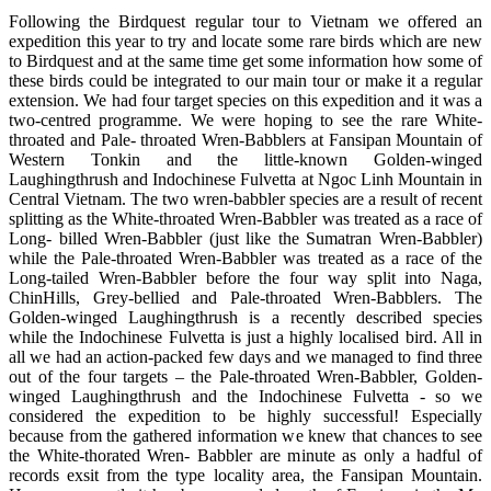
Following the Birdquest regular tour to Vietnam we offered an
expedition this year to try and locate some rare birds which are new
to Birdquest and at the same time get some information how some of
these birds could be integrated to our main tour or make it a regular
extension. We had four target species on this expedition and it was a
two-centred programme. We were hoping to see the rare White-
throated and Pale- throated Wren-Babblers at Fansipan Mountain of
Western Tonkin and the little-known Golden-winged
Laughingthrush and Indochinese Fulvetta at Ngoc Linh Mountain in
Central Vietnam. The two wren-babbler species are a result of recent
splitting as the White-throated Wren-Babbler was treated as a race of
Long- billed Wren-Babbler (just like the Sumatran Wren-Babbler)
while the Pale-throated Wren-Babbler was treated as a race of the
Long-tailed Wren-Babbler before the four way split into Naga,
ChinHills, Grey-bellied and Pale-throated Wren-Babblers. The
Golden-winged Laughingthrush is a recently described species
while the Indochinese Fulvetta is just a highly localised bird. All in
all we had an action-packed few days and we managed to find three
out of the four targets – the Pale-throated Wren-Babbler, Golden-
winged Laughingthrush and the Indochinese Fulvetta - so we
considered the expedition to be highly successful! Especially
because from the gathered information we knew that chances to see
the White-thorated Wren- Babbler are minute as only a hadful of
records exsit from the type locality area, the Fansipan Mountain.