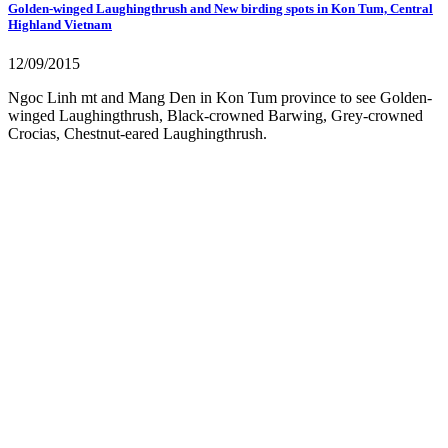
Golden-winged Laughingthrush and New birding spots in Kon Tum, Central
Highland Vietnam
12/09/2015
Ngoc Linh mt and Mang Den in Kon Tum province to see Golden-
winged Laughingthrush, Black-crowned Barwing, Grey-crowned
Crocias, Chestnut-eared Laughingthrush.