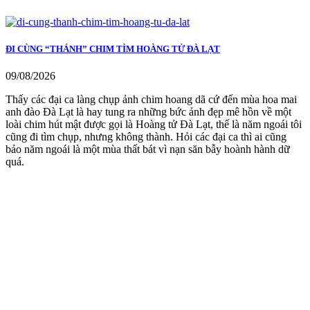
ĐI CÙNG “THÁNH” CHIM TÌM HOÀNG TỬ ĐÀ LẠT
09/08/2026
Thấy các đại ca làng chụp ảnh chim hoang dã cứ đến mùa hoa mai
anh đào Đà Lạt là hay tung ra những bức ảnh đẹp mê hồn về một
loài chim hút mật được gọi là Hoàng tử Đà Lạt, thế là năm ngoái tôi
cũng đi tìm chụp, nhưng không thành. Hỏi các đại ca thì ai cũng
bảo năm ngoái là một mùa thất bát vì nạn săn bẫy hoành hành dữ
quá.