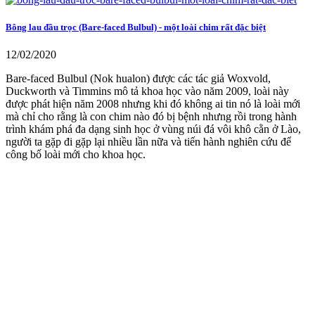
Bông lau đầu trọc (Bare-faced Bulbul) - một loài chim rất đặc biệt
12/02/2020
Bare-faced Bulbul (Nok hualon) được các tác giả Woxvold,
Duckworth và Timmins mô tả khoa học vào năm 2009, loài này
được phát hiện năm 2008 nhưng khi đó không ai tin nó là loài mới
mà chỉ cho rằng là con chim nào đó bị bệnh nhưng rồi trong hành
trình khám phá đa dạng sinh học ở vùng núi đá vôi khô cằn ở Lào,
người ta gặp đi gặp lại nhiều lần nữa và tiến hành nghiên cứu để
công bố loài mới cho khoa học.