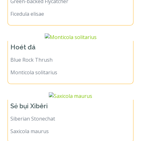
Green-backed Flycatcher
Ficedula elisae
Hoét đá
Blue Rock Thrush
Monticola solitarius
Sẻ bụi Xibêri
Siberian Stonechat
Saxicola maurus