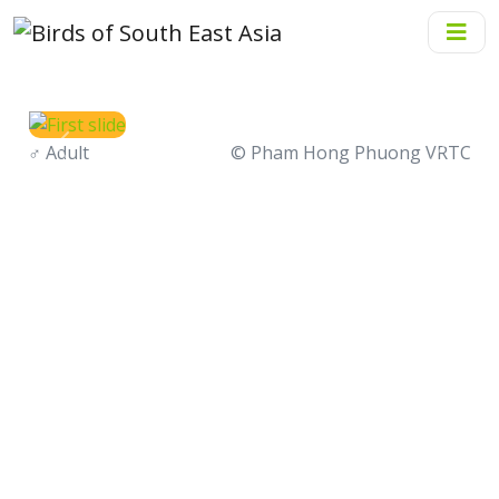
♂
Adult
© Pham Hong Phuong VRTC
Previous
Next
Đớp ruồi mặt đen
Bộ
: Passeriformes
Họ
: Muscicapidae
Giống
: Ficedula
Loài
:
Ficedula tricolor
(Hodgson, 1845)
Tên tiếng Anh
: Slaty-blue Flycatcher
Tên tiếng Thái
: นกจับแมลงหน้าดำคอขาว