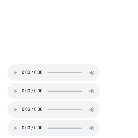
IUCN
:
LC
Hiện trạng
: resident
Âm thanh (4)
Địa điểm
Thông tin khác