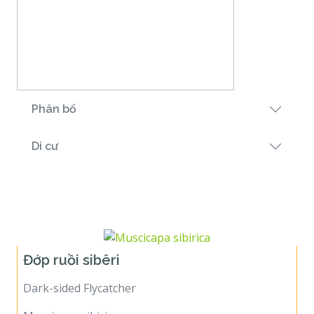
Phân bố
Di cư
Họ Đớp ruồi cựu thế giới
Đớp ruồi sibêri
Dark-sided Flycatcher