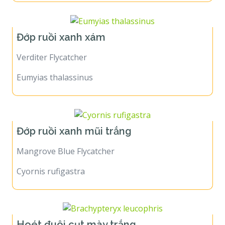
Đớp ruồi xanh xám
Verditer Flycatcher
Eumyias thalassinus
Đớp ruồi xanh mũi trắng
Mangrove Blue Flycatcher
Cyornis rufigastra
Hoét đuôi cụt mày trắng