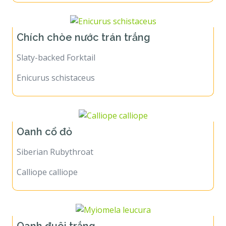
Chích chòe nước trán trắng
Slaty-backed Forktail
Enicurus schistaceus
Oanh cổ đỏ
Siberian Rubythroat
Calliope calliope
Oanh đuôi trắng