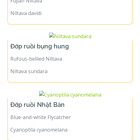
Fujian Niltava
Niltava davidi
Đớp ruồi bụng hung
Rufous-bellied Niltava
Niltava sundara
Đớp ruồi Nhật Bản
Blue-and-white Flycatcher
Cyanoptila cyanomelana