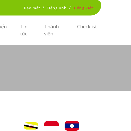
/
/
Bảo mật
Tiếng Anh
Tiếng Việt
yến
Tin
Thành
Checklist
tức
viên