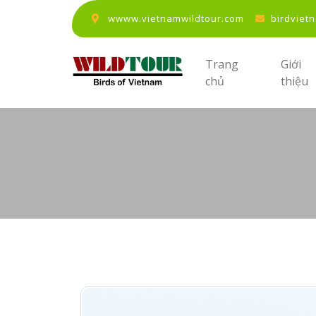
wwww.vietnamwildtour.com
birdviet
Trang
Giới
chủ
thiệu