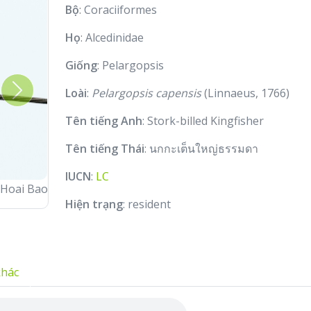
Bộ
: Coraciiformes
Họ
: Alcedinidae
Giống
: Pelargopsis
Loài
:
Pelargopsis capensis
(Linnaeus, 1766)
Next
Tên tiếng Anh
: Stork-billed Kingfisher
Tên tiếng Thái
: นกกะเต็นใหญ่ธรรมดา
IUCN
:
LC
Hoai Bao
Hiện trạng
: resident
khác