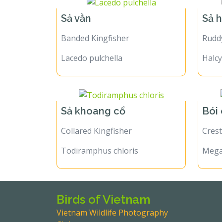
Sả vằn
Sả 
Banded Kingfisher
Ruddy
Lacedo pulchella
Halc
Sả khoang cổ
Bói
Collared Kingfisher
Crest
Todiramphus chloris
Mega
Birds of Vietnam
Vietnam Wildlife Photography