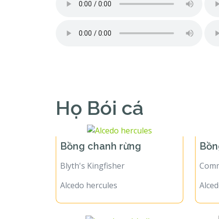
Họ Bói cá
Bồng chanh rừng
Bồn
Blyth's Kingfisher
Comm
Alcedo hercules
Alced