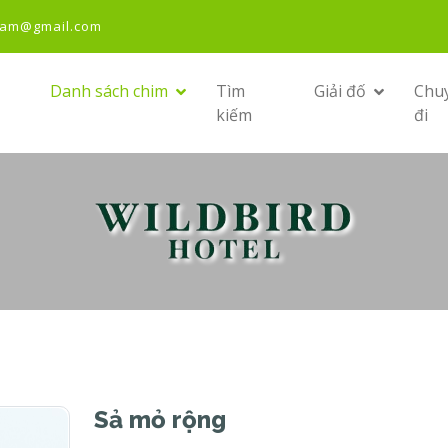
nam@gmail.com
Danh sách chim
Tìm
Giải đố
Chu
kiếm
đi
Sả mỏ rộng