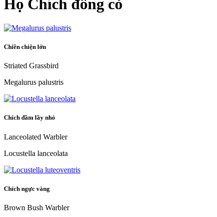
Họ Chích đồng cỏ
Chiền chiện lớn
Striated Grassbird
Megalurus palustris
Chích đầm lầy nhỏ
Lanceolated Warbler
Locustella lanceolata
Chích ngực vàng
Brown Bush Warbler