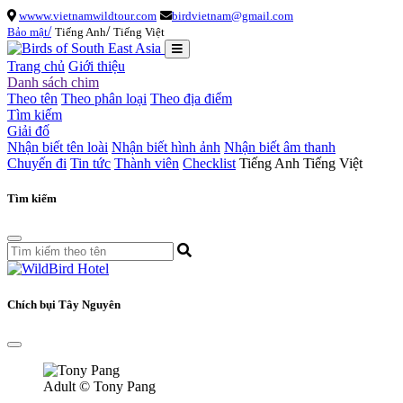
wwww.vietnamwildtour.com
birdvietnam@gmail.com
/
/
Bảo mật
Tiếng Anh
Tiếng Việt
Trang chủ
Giới thiệu
Danh sách chim
Theo tên
Theo phân loại
Theo địa điểm
Tìm kiếm
Giải đố
Nhận biết tên loài
Nhận biết hình ảnh
Nhận biết âm thanh
Chuyến đi
Tin tức
Thành viên
Checklist
Tiếng Anh
Tiếng Việt
Tìm kiếm
Chích bụi Tây Nguyên
Adult
© Tony Pang