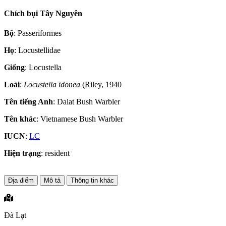
Chích bụi Tây Nguyên
Bộ
: Passeriformes
Họ
: Locustellidae
Giống
: Locustella
Loài
:
Locustella idonea
(Riley, 1940
Tên tiếng Anh
: Dalat Bush Warbler
Tên khác
: Vietnamese Bush Warbler
IUCN
:
LC
Hiện trạng
: resident
Địa điểm
Mô tả
Thông tin khác
Đà Lạt