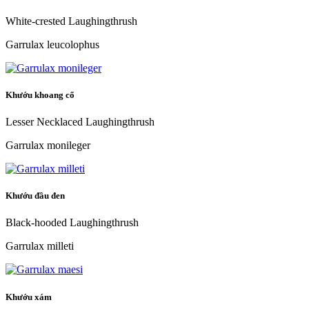
White-crested Laughingthrush
Garrulax leucolophus
Khướu khoang cổ
Lesser Necklaced Laughingthrush
Garrulax monileger
Khướu đầu đen
Black-hooded Laughingthrush
Garrulax milleti
Khướu xám