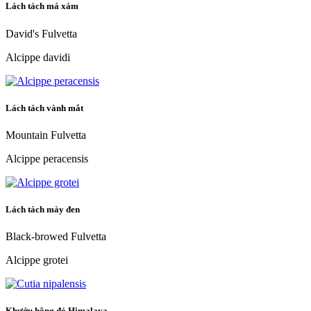
Lách tách má xám
David's Fulvetta
Alcippe davidi
Lách tách vành mắt
Mountain Fulvetta
Alcippe peracensis
Lách tách mày đen
Black-browed Fulvetta
Alcippe grotei
Khướu hông đỏ Himalaya