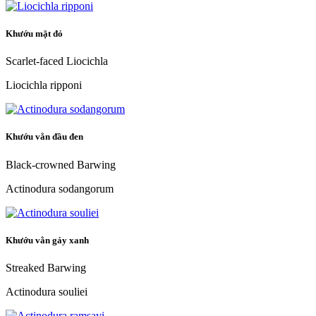
Khướu mặt đỏ
Scarlet-faced Liocichla
Liocichla ripponi
Khướu vằn đầu đen
Black-crowned Barwing
Actinodura sodangorum
Khướu vằn gáy xanh
Streaked Barwing
Actinodura souliei