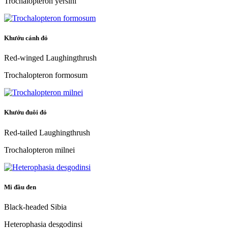
Trochalopteron yersini
Khướu cánh đỏ
Red-winged Laughingthrush
Trochalopteron formosum
Khướu đuôi đỏ
Red-tailed Laughingthrush
Trochalopteron milnei
Mi đầu đen
Black-headed Sibia
Heterophasia desgodinsi