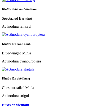
Khướu đuôi vằn Vân Nam
Spectacled Barwing
Actinodura ramsayi
Khướu lùn cánh xanh
Blue-winged Minla
Actinodura cyanouroptera
Khướu lùn đuôi hung
Chestnut-tailed Minla
Actinodura strigula
Birds of Vietnam