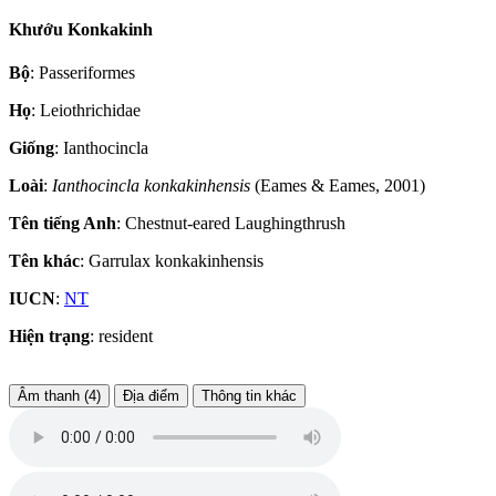
Khướu Konkakinh
Bộ
: Passeriformes
Họ
: Leiothrichidae
Giống
: Ianthocincla
Loài
:
Ianthocincla konkakinhensis
(Eames & Eames, 2001)
Tên tiếng Anh
: Chestnut-eared Laughingthrush
Tên khác
: Garrulax konkakinhensis
IUCN
:
NT
Hiện trạng
: resident
Âm thanh (4)
Địa điểm
Thông tin khác