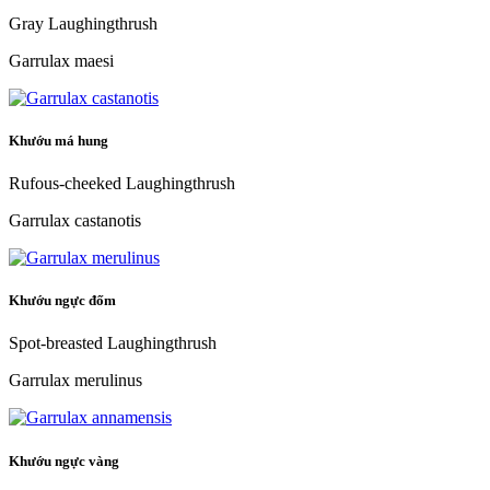
Gray Laughingthrush
Garrulax maesi
Khướu má hung
Rufous-cheeked Laughingthrush
Garrulax castanotis
Khướu ngực đốm
Spot-breasted Laughingthrush
Garrulax merulinus
Khướu ngực vàng