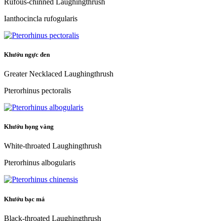
Rufous-chinned Laughingthrush
Ianthocincla rufogularis
Khướu ngực đen
Greater Necklaced Laughingthrush
Pterorhinus pectoralis
Khướu họng vàng
White-throated Laughingthrush
Pterorhinus albogularis
Khướu bạc má
Black-throated Laughingthrush