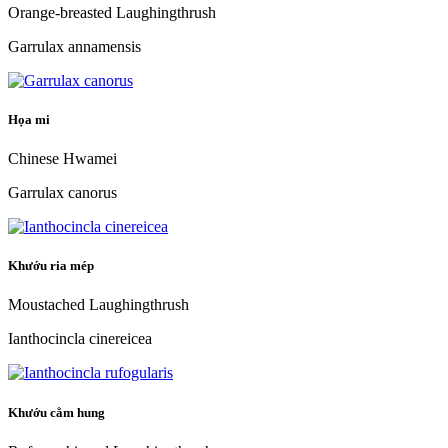
Orange-breasted Laughingthrush
Garrulax annamensis
Họa mi
Chinese Hwamei
Garrulax canorus
Khướu ria mép
Moustached Laughingthrush
Ianthocincla cinereicea
Khướu cằm hung