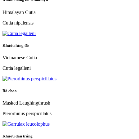
Himalayan Cutia
Cutia nipalensis
Khướu lưng đỏ
Vietnamese Cutia
Cutia legalleni
Bò chao
Masked Laughingthrush
Pterorhinus perspicillatus
Khướu đầu trắng