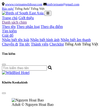
wwww.vietnamwildtour.com
birdvietnam@gmail.com
/
/
Bảo mật
Tiếng Anh
Tiếng Việt
Trang chủ
Giới thiệu
Danh sách chim
Theo tên
Theo phân loại
Theo địa điểm
Tìm kiếm
Giải đố
Nhận biết tên loài
Nhận biết hình ảnh
Nhận biết âm thanh
Chuyến đi
Tin tức
Thành viên
Checklist
Tiếng Anh
Tiếng Việt
Tìm kiếm
Khướu Konkakinh
Adult
© Nguyen Hoai Bao