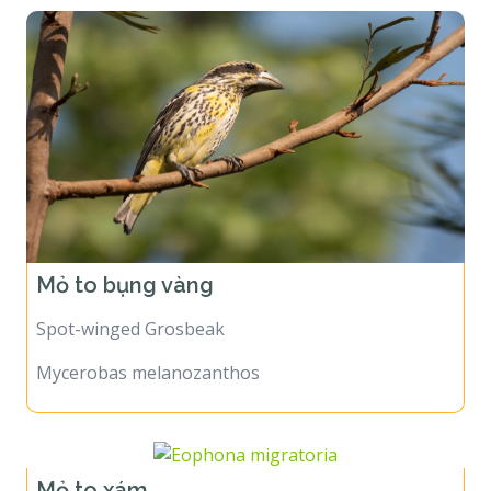
Mỏ to bụng vàng
Spot-winged Grosbeak
Mycerobas melanozanthos
Mỏ to xám