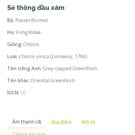
Sẻ thông đầu xám
Bộ
: Passeriformes
Họ
: Fringillidae
Giống
: Chloris
Loài
:
Chloris sinica
(Linnaeus, 1766)
Tên tiếng Anh
: Grey-capped Greenfinch
Tên khác
: Oriental Greenfinch
IUCN
:
LC
Âm thanh (4)
Địa điểm
Mô tả
Thông tin khác