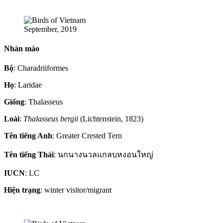
September, 2019
Nhàn mào
Bộ
: Charadriiformes
Họ
: Laridae
Giống
: Thalasseus
Loài
:
Thalasseus bergii
(Lichtenstein, 1823)
Tên tiếng Anh
: Greater Crested Tern
Tên tiếng Thái
: นกนางนวลแกลบหงอนใหญ่
IUCN
: LC
Hiện trạng
: winter visitor/migrant