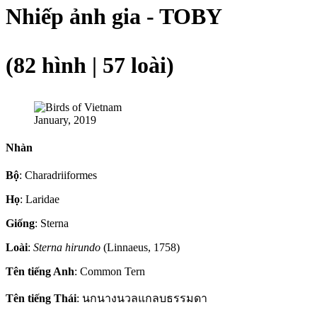
Nhiếp ảnh gia - TOBY
(82 hình | 57 loài)
January, 2019
Nhàn
Bộ
: Charadriiformes
Họ
: Laridae
Giống
: Sterna
Loài
:
Sterna hirundo
(Linnaeus, 1758)
Tên tiếng Anh
: Common Tern
Tên tiếng Thái
: นกนางนวลแกลบธรรมดา