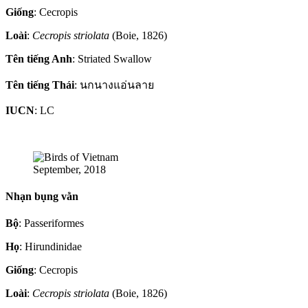
Giống
: Cecropis
Loài
:
Cecropis striolata
(Boie, 1826)
Tên tiếng Anh
: Striated Swallow
Tên tiếng Thái
: นกนางแอ่นลาย
IUCN
: LC
September, 2018
Nhạn bụng vằn
Bộ
: Passeriformes
Họ
: Hirundinidae
Giống
: Cecropis
Loài
:
Cecropis striolata
(Boie, 1826)