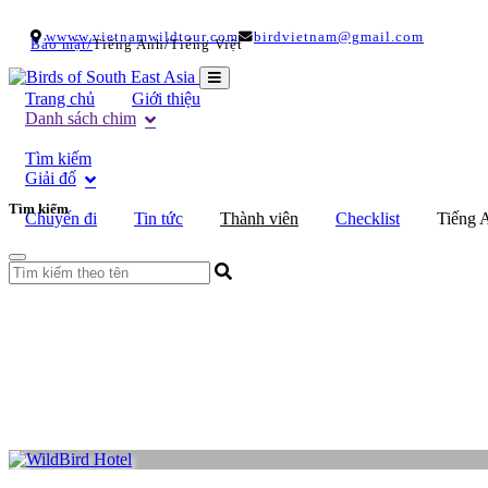
wwww.vietnamwildtour.com
birdvietnam@gmail.com
/
/
Bảo mật
Tiếng Anh
Tiếng Việt
Trang chủ
Giới thiệu
Danh sách chim
Tìm kiếm
Giải đố
Tìm kiếm
Chuyến đi
Tin tức
Thành viên
Checklist
Tiếng 