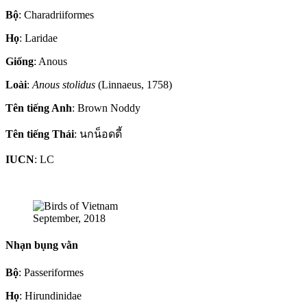
Bộ
: Charadriiformes
Họ
: Laridae
Giống
: Anous
Loài
:
Anous stolidus
(Linnaeus, 1758)
Tên tiếng Anh
: Brown Noddy
Tên tiếng Thái
: นกน็อดดี้
IUCN
: LC
September, 2018
Nhạn bụng vằn
Bộ
: Passeriformes
Họ
: Hirundinidae