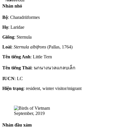
Next
Previous
Nhàn nhỏ
Bộ
: Charadriiformes
Họ
: Laridae
Giống
: Sternula
Loài
:
Sternula albifrons
(Pallas, 1764)
Tên tiếng Anh
: Little Tern
Tên tiếng Thái
: นกนางนวลแกลบเล็ก
IUCN
: LC
Hiện trạng
: resident, winter visitor/migrant
September, 2019
Nhàn đầu xám