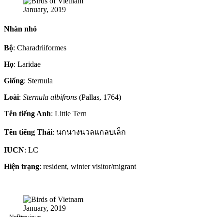
January, 2019
Nhàn nhỏ
Bộ
: Charadriiformes
Họ
: Laridae
Giống
: Sternula
Loài
:
Sternula albifrons
(Pallas, 1764)
Tên tiếng Anh
: Little Tern
Tên tiếng Thái
: นกนางนวลแกลบเล็ก
IUCN
: LC
Hiện trạng
: resident, winter visitor/migrant
January, 2019