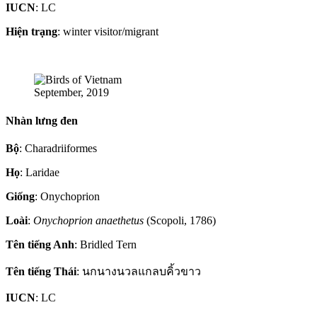
IUCN
: LC
Hiện trạng
: winter visitor/migrant
September, 2019
Nhàn lưng đen
Bộ
: Charadriiformes
Họ
: Laridae
Giống
: Onychoprion
Loài
:
Onychoprion anaethetus
(Scopoli, 1786)
Tên tiếng Anh
: Bridled Tern
Tên tiếng Thái
: นกนางนวลแกลบคิ้วขาว
IUCN
: LC