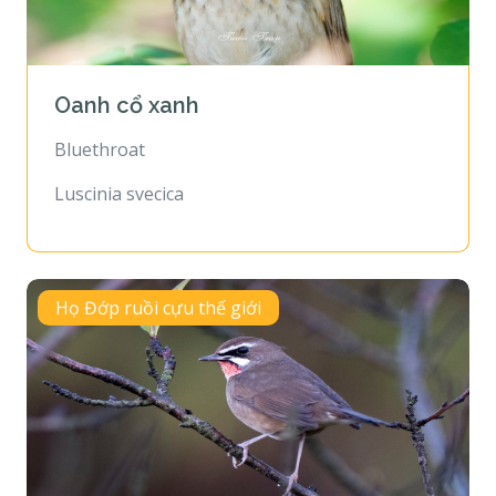
Oanh cổ xanh
Bluethroat
Luscinia svecica
Họ Đớp ruồi cựu thế giới