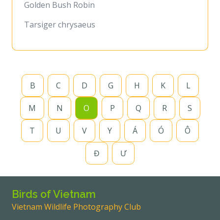
Golden Bush Robin
Tarsiger chrysaeus
B
C
D
G
H
K
L
M
N
O
P
Q
R
S
T
U
V
Y
Á
Ó
Ô
Đ
Ư
Birds of Vietnam
Vietnam Wildlife Photography Club