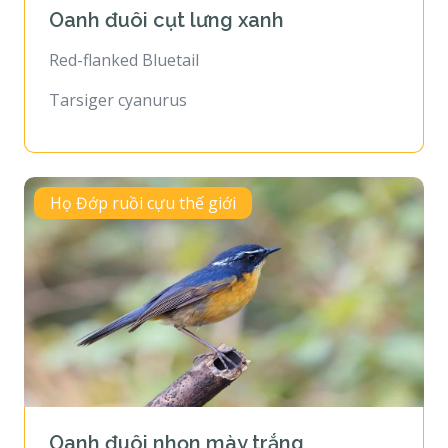
Oanh đuôi cụt lưng xanh
Red-flanked Bluetail
Tarsiger cyanurus
Họ Đớp ruồi cựu thế giới
Oanh đuôi nhọn mày trắng