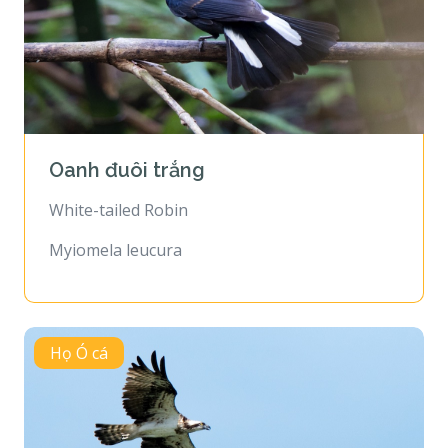
Oanh đuôi trắng
White-tailed Robin
Myiomela leucura
Họ Ó cá