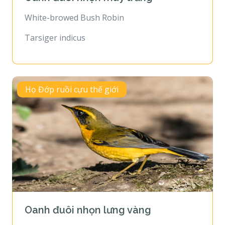
White-browed Bush Robin
Tarsiger indicus
Họ Đớp ruồi cựu thế giới
Oanh đuôi nhọn lưng vàng