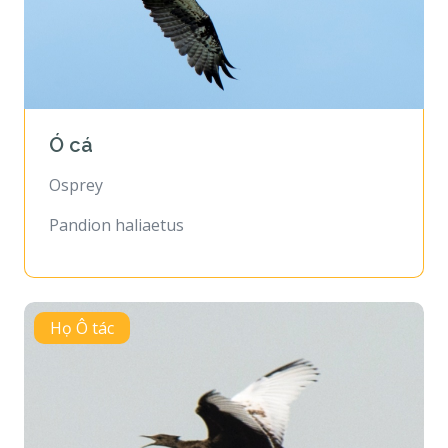
Ó cá
Osprey
Pandion haliaetus
Họ Ô tác