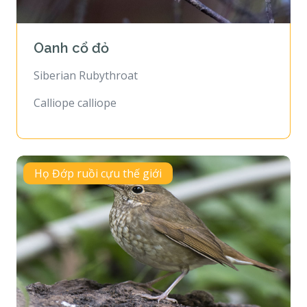
Oanh cổ đỏ
Siberian Rubythroat
Calliope calliope
Họ Đớp ruồi cựu thế giới