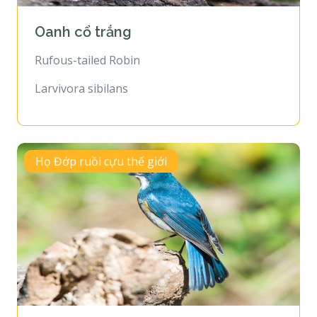
Oanh cổ trắng
Rufous-tailed Robin
Larvivora sibilans
Họ Đớp ruồi cựu thế giới