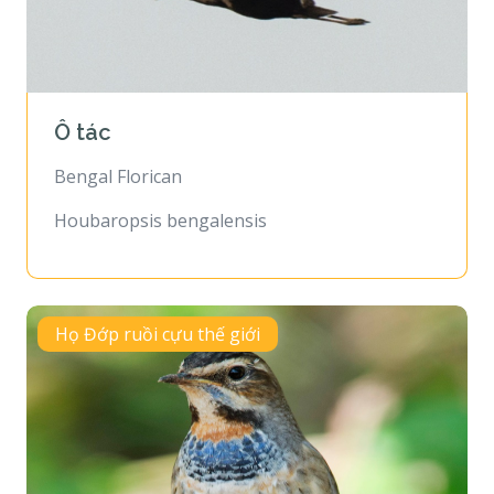
Ô tác
Bengal Florican
Houbaropsis bengalensis
Họ Đớp ruồi cựu thế giới