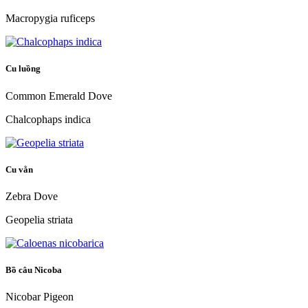
Macropygia ruficeps
Cu luồng
Common Emerald Dove
Chalcophaps indica
Cu vằn
Zebra Dove
Geopelia striata
Bồ câu Nicoba
Nicobar Pigeon