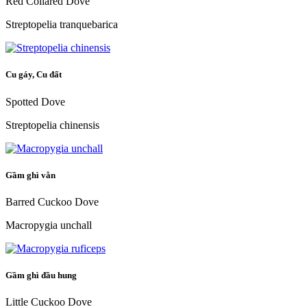
Red Collared Dove
Streptopelia tranquebarica
Cu gáy, Cu đất
Spotted Dove
Streptopelia chinensis
Gầm ghì vằn
Barred Cuckoo Dove
Macropygia unchall
Gầm ghì đầu hung
Little Cuckoo Dove