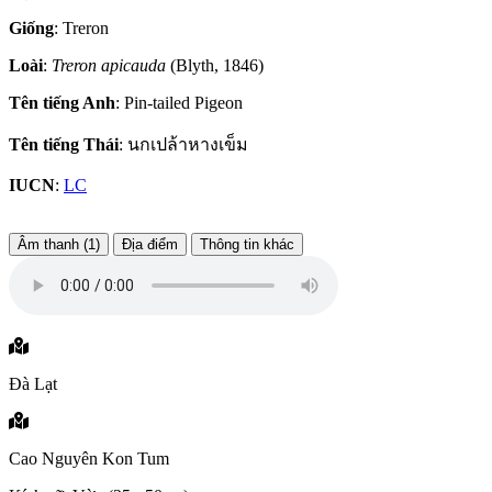
Giống
: Treron
Loài
:
Treron apicauda
(Blyth, 1846)
Tên tiếng Anh
: Pin-tailed Pigeon
Tên tiếng Thái
: นกเปล้าหางเข็ม
IUCN
:
LC
Âm thanh (1)
Địa điểm
Thông tin khác
Đà Lạt
Cao Nguyên Kon Tum