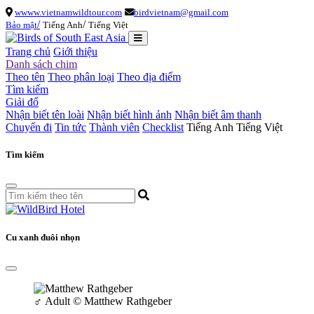
wwww.vietnamwildtour.com
birdvietnam@gmail.com
/
/
Bảo mật
Tiếng Anh
Tiếng Việt
Trang chủ
Giới thiệu
Danh sách chim
Theo tên
Theo phân loại
Theo địa điểm
Tìm kiếm
Giải đố
Nhận biết tên loài
Nhận biết hình ảnh
Nhận biết âm thanh
Chuyến đi
Tin tức
Thành viên
Checklist
Tiếng Anh
Tiếng Việt
Tìm kiếm
Cu xanh đuôi nhọn
♂
Adult
© Matthew Rathgeber