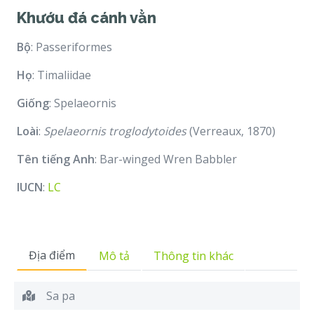
Khướu đá cánh vằn
Bộ
: Passeriformes
Họ
: Timaliidae
Giống
: Spelaeornis
Loài
:
Spelaeornis troglodytoides
(Verreaux, 1870)
Tên tiếng Anh
: Bar-winged Wren Babbler
IUCN
:
LC
Địa điểm
Mô tả
Thông tin khác
Sa pa