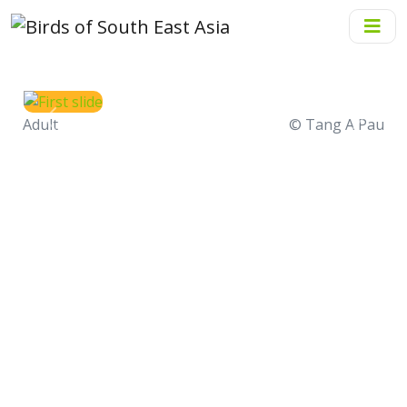
Adult
© Tang A Pau
Previous
Next
Gà nước họng nâu
Bộ
: Gruiformes
Họ
: Rallidae
Giống
: Rallina
Loài
:
Rallina fasciata
(Raffles, 1822)
Tên tiếng Anh
: Red-legged Crake
Tên tiếng Thái
: นกอัญชันป่าขาแดง