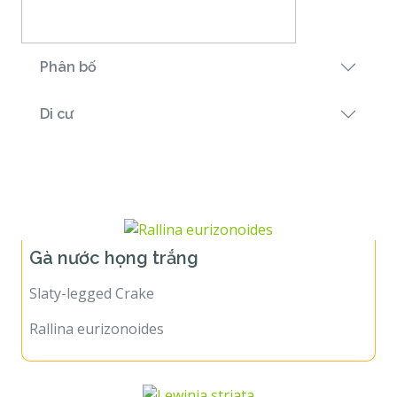
Phân bố
Di cư
Họ Gà nước
Gà nước họng trắng
Slaty-legged Crake
Rallina eurizonoides