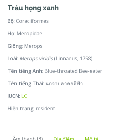
Trảu họng xanh
Bộ
: Coraciiformes
Họ
: Meropidae
Giống
: Merops
Loài
:
Merops viridis
(Linnaeus, 1758)
Tên tiếng Anh
: Blue-throated Bee-eater
Tên tiếng Thái
: นกจาบคาคอสีฟ้า
IUCN
:
LC
Hiện trạng
: resident
Âm thanh (3)
Địa điểm
Mô tả