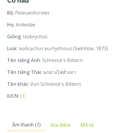
Cò nâu
Bộ
: Pelecaniformes
Họ
: Ardeidae
Giống
: Ixobrychus
Loài
:
Ixobrychus eurhythmus
(Swinhoe, 1873)
Tên tiếng Anh
: Schrenck's Bittern
Tên tiếng Thái
: นกยางไฟหัวเทา
Tên khác
: Von Schrenck's Bittern
IUCN
:
LC
Âm thanh (1)
Địa điểm
Mô tả