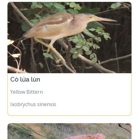
Cò lửa lùn
Yellow Bittern
Ixobrychus sinensis