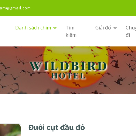
nam@gmail.com
Danh sách chim
Tìm
Giải đố
Chu
kiếm
đi
Đuôi cụt đầu đỏ