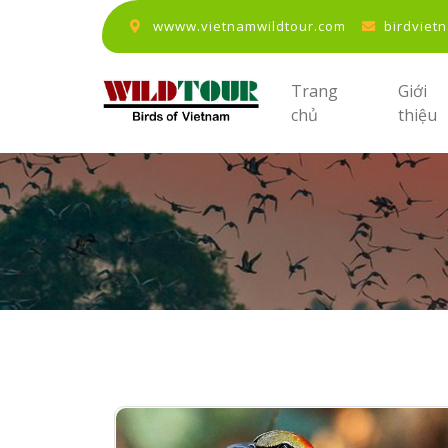
wwww.vietnamwildtour.com
birdviet
Trang
Giới
chủ
thiệu