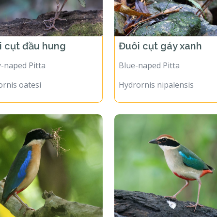
i cụt đầu hung
Đuôi cụt gáy xanh
-naped Pitta
Blue-naped Pitta
rnis oatesi
Hydrornis nipalensis