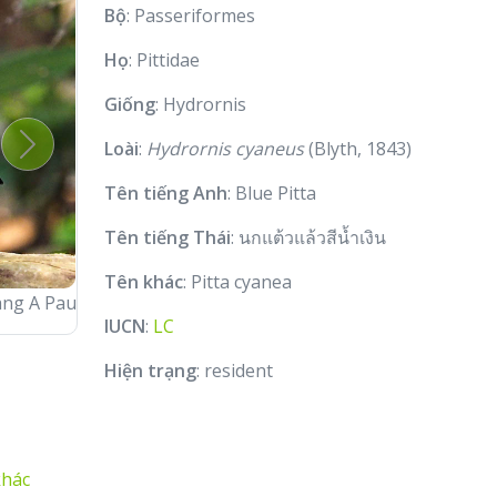
Bộ
: Passeriformes
Họ
: Pittidae
Giống
: Hydrornis
Loài
:
Hydrornis cyaneus
(Blyth, 1843)
Next
Tên tiếng Anh
: Blue Pitta
Tên tiếng Thái
: นกแต้วแล้วสีน้ำเงิน
Tên khác
: Pitta cyanea
© Thang Nguyen
IUCN
:
LC
Hiện trạng
: resident
khác