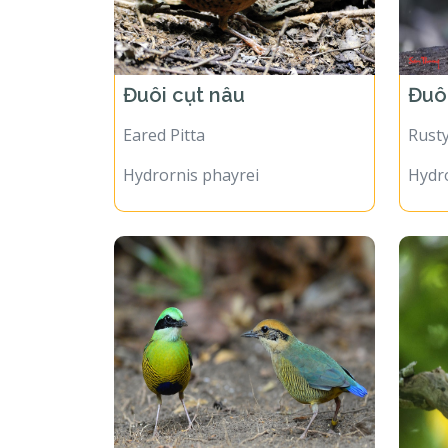
Đuôi cụt nâu
Đuô
Eared Pitta
Rusty
Hydrornis phayrei
Hydro