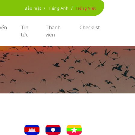
/
/
Bảo mật
Tiếng Anh
Tiếng Việt
yến
Tin
Thành
Checklist
tức
viên