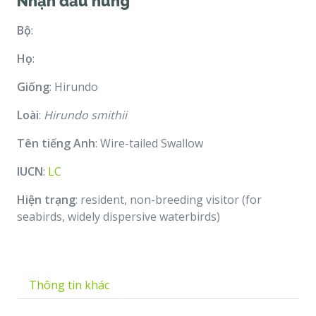
Nhạn đầu hung
Bộ
:
Họ
:
Giống
: Hirundo
Loài
:
Hirundo smithii
Tên tiếng Anh
: Wire-tailed Swallow
IUCN
:
LC
Hiện trạng
: resident, non-breeding visitor (for
seabirds, widely dispersive waterbirds)
Thông tin khác