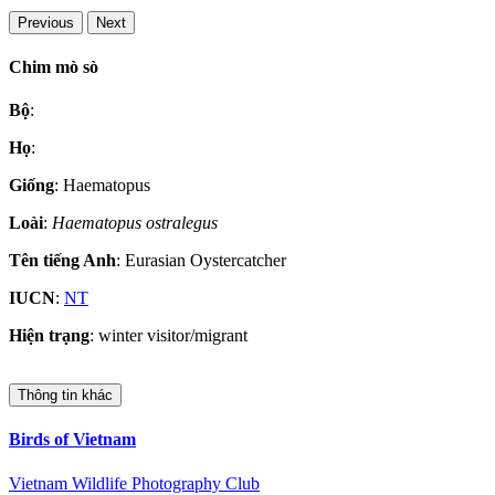
Previous
Next
Chim mò sò
Bộ
:
Họ
:
Giống
: Haematopus
Loài
:
Haematopus ostralegus
Tên tiếng Anh
: Eurasian Oystercatcher
IUCN
:
NT
Hiện trạng
: winter visitor/migrant
Thông tin khác
Birds of Vietnam
Vietnam Wildlife Photography Club