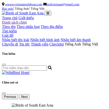
wwww.vietnamwildtour.com
birdvietnam@gmail.com
/
/
Bảo mật
Tiếng Anh
Tiếng Việt
Trang chủ
Giới thiệu
Danh sách chim
Theo tên
Theo phân loại
Theo địa điểm
Tìm kiếm
Giải đố
Nhận biết tên loài
Nhận biết hình ảnh
Nhận biết âm thanh
Chuyến đi
Tin tức
Thành viên
Checklist
Tiếng Anh
Tiếng Việt
Tìm kiếm
Chim mò sò
Previous
Next