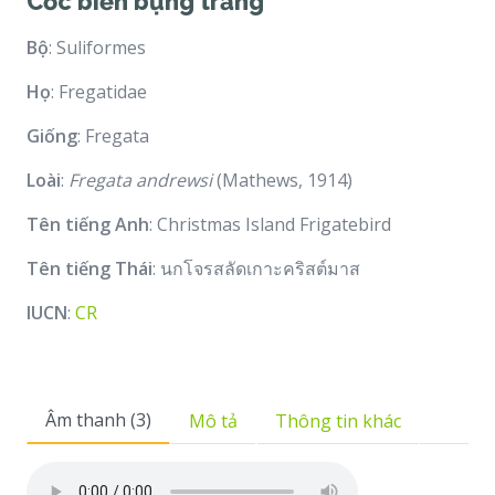
Cốc biển bụng trắng
Bộ
: Suliformes
Họ
: Fregatidae
Giống
: Fregata
Loài
:
Fregata andrewsi
(Mathews, 1914)
Tên tiếng Anh
: Christmas Island Frigatebird
Tên tiếng Thái
: นกโจรสลัดเกาะคริสต์มาส
IUCN
:
CR
Âm thanh (3)
Mô tả
Thông tin khác