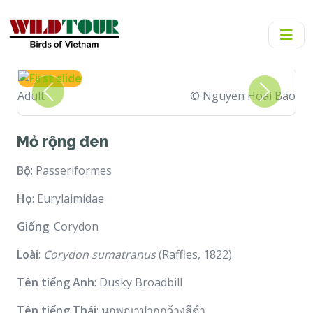
Adult
© Nguyen Hoai Bao
Previous
Next
Mỏ rộng đen
Bộ
: Passeriformes
Họ
: Eurylaimidae
Giống
: Corydon
Loài
:
Corydon sumatranus
(Raffles, 1822)
Tên tiếng Anh
: Dusky Broadbill
Tên tiếng Thái
: นกพญาปากกว้างสีดำ