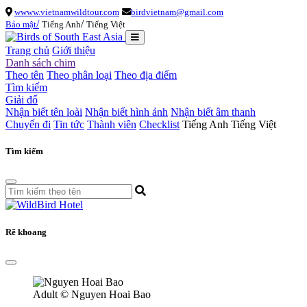
wwww.vietnamwildtour.com
birdvietnam@gmail.com
/
/
Bảo mật
Tiếng Anh
Tiếng Việt
Trang chủ
Giới thiệu
Danh sách chim
Theo tên
Theo phân loại
Theo địa điểm
Tìm kiếm
Giải đố
Nhận biết tên loài
Nhận biết hình ảnh
Nhận biết âm thanh
Chuyến đi
Tin tức
Thành viên
Checklist
Tiếng Anh
Tiếng Việt
Tìm kiếm
Rẽ khoang
Adult
© Nguyen Hoai Bao