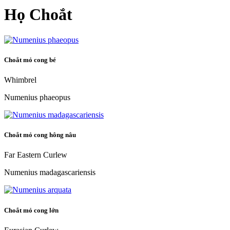
Họ Choắt
Choắt mỏ cong bé
Whimbrel
Numenius phaeopus
Choắt mỏ cong hông nâu
Far Eastern Curlew
Numenius madagascariensis
Choắt mỏ cong lớn