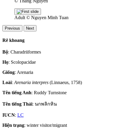
© Thang Nguyen
Adult
© Nguyen Minh Tuan
Previous
Next
Rẽ khoang
Bộ
: Charadriiformes
Họ
: Scolopacidae
Giống
: Arenaria
Loài
:
Arenaria interpres
(Linnaeus, 1758)
Tên tiếng Anh
: Ruddy Turnstone
Tên tiếng Thái
: นกพลิกหิน
IUCN
:
LC
Hiện trạng
: winter visitor/migrant