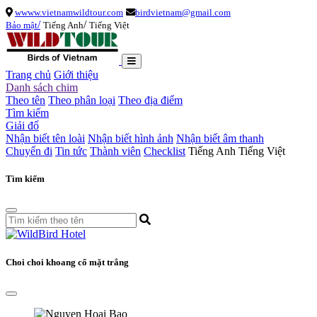
wwww.vietnamwildtour.com
birdvietnam@gmail.com
/
/
Bảo mật
Tiếng Anh
Tiếng Việt
Trang chủ
Giới thiệu
Danh sách chim
Theo tên
Theo phân loại
Theo địa điểm
Tìm kiếm
Giải đố
Nhận biết tên loài
Nhận biết hình ảnh
Nhận biết âm thanh
Chuyến đi
Tin tức
Thành viên
Checklist
Tiếng Anh
Tiếng Việt
Tìm kiếm
Choi choi khoang cổ mặt trắng