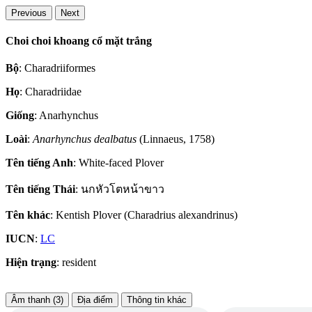
Previous
Next
Choi choi khoang cổ mặt trắng
Bộ
: Charadriiformes
Họ
: Charadriidae
Giống
: Anarhynchus
Loài
:
Anarhynchus dealbatus
(Linnaeus, 1758)
Tên tiếng Anh
: White-faced Plover
Tên tiếng Thái
: นกหัวโตหน้าขาว
Tên khác
: Kentish Plover (Charadrius alexandrinus)
IUCN
:
LC
Hiện trạng
: resident
Âm thanh (3)
Địa điểm
Thông tin khác