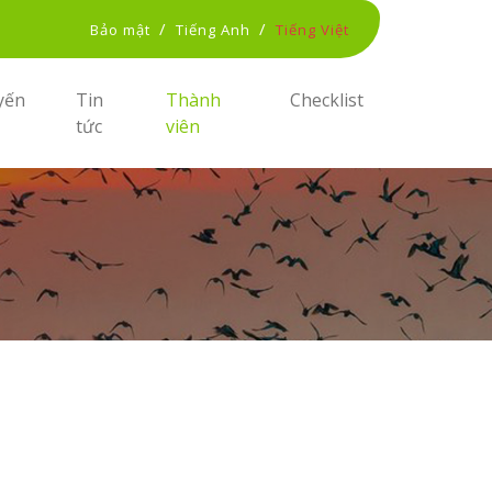
/
/
Bảo mật
Tiếng Anh
Tiếng Việt
yến
Tin
Thành
Checklist
tức
viên