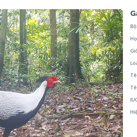
G
Bộ
Họ
Gi
Lo
Tê
Tê
IU
Hi