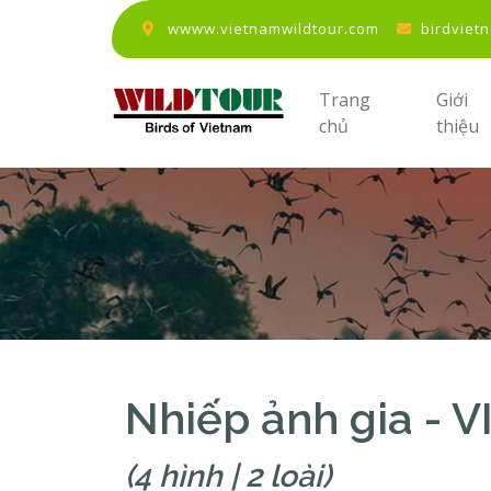
wwww.vietnamwildtour.com
birdviet
Trang
Giới
chủ
thiệu
Nhiếp ảnh gia -
(4 hình | 2 loài)