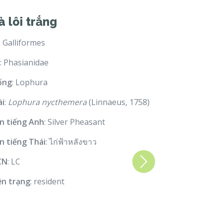
à lôi trắng
: Galliformes
: Phasianidae
ống
: Lophura
ài
:
Lophura nycthemera
(Linnaeus, 1758)
n tiếng Anh
: Silver Pheasant
n tiếng Thái
: ไก่ฟ้าหลังขาว
CN
: LC
Next
ện trạng
: resident