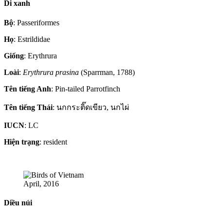
Di xanh
Bộ
: Passeriformes
Họ
: Estrildidae
Giống
: Erythrura
Loài
:
Erythrura prasina
(Sparrman, 1788)
Tên tiếng Anh
: Pin-tailed Parrotfinch
Tên tiếng Thái
: นกกระติ๊ดเขียว, นกไผ่
IUCN
: LC
Hiện trạng
: resident
April, 2016
Diều núi