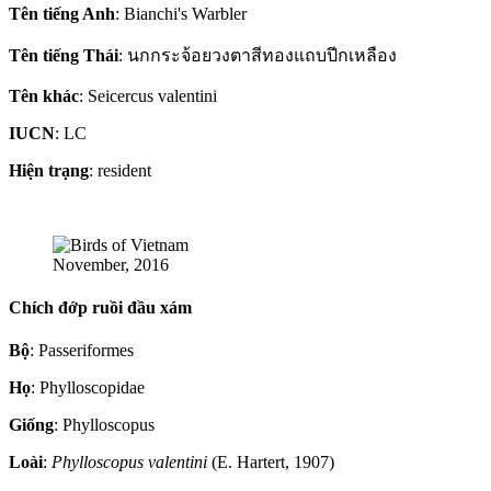
Tên tiếng Anh
: Bianchi's Warbler
Tên tiếng Thái
: นกกระจ้อยวงตาสีทองแถบปีกเหลือง
Tên khác
: Seicercus valentini
IUCN
: LC
Hiện trạng
: resident
November, 2016
Chích đớp ruồi đầu xám
Bộ
: Passeriformes
Họ
: Phylloscopidae
Giống
: Phylloscopus
Loài
:
Phylloscopus valentini
(E. Hartert, 1907)