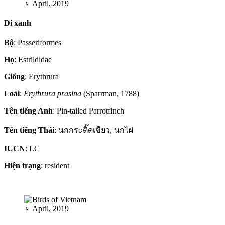
♀
April, 2019
Di xanh
Bộ
: Passeriformes
Họ
: Estrildidae
Giống
: Erythrura
Loài
:
Erythrura prasina
(Sparrman, 1788)
Tên tiếng Anh
: Pin-tailed Parrotfinch
Tên tiếng Thái
: นกกระติ๊ดเขียว, นกไผ่
IUCN
: LC
Hiện trạng
: resident
♀
April, 2019