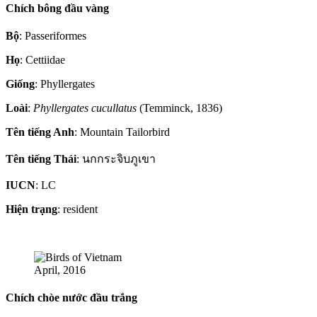
Chích bông đầu vàng
Bộ
: Passeriformes
Họ
: Cettiidae
Giống
: Phyllergates
Loài
:
Phyllergates cucullatus
(Temminck, 1836)
Tên tiếng Anh
: Mountain Tailorbird
Tên tiếng Thái
: นกกระจิบภูเขา
IUCN
: LC
Hiện trạng
: resident
April, 2016
Chích chòe nước đầu trắng