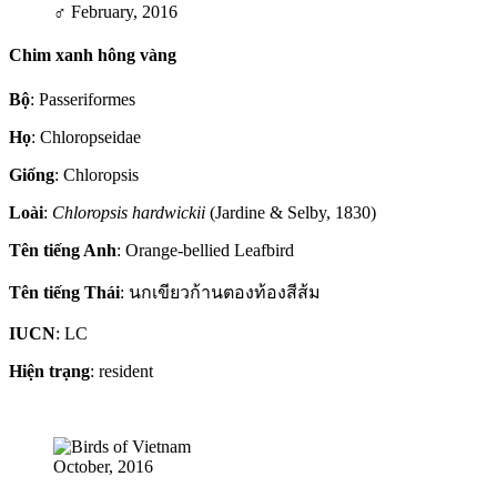
♂
February, 2016
Chim xanh hông vàng
Bộ
: Passeriformes
Họ
: Chloropseidae
Giống
: Chloropsis
Loài
:
Chloropsis hardwickii
(Jardine & Selby, 1830)
Tên tiếng Anh
: Orange-bellied Leafbird
Tên tiếng Thái
: นกเขียวก้านตองท้องสีส้ม
IUCN
: LC
Hiện trạng
: resident
October, 2016