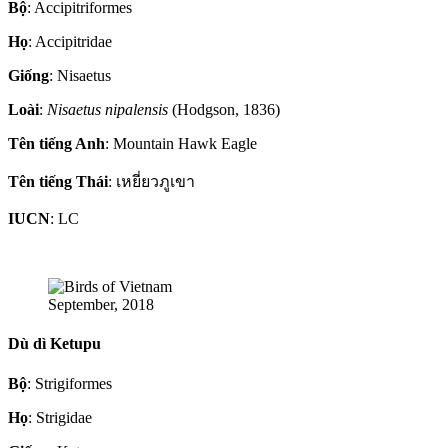
Bộ
: Accipitriformes
Họ
: Accipitridae
Giống
: Nisaetus
Loài
:
Nisaetus nipalensis
(Hodgson, 1836)
Tên tiếng Anh
: Mountain Hawk Eagle
Tên tiếng Thái
: เหยี่ยวภูเขา
IUCN
: LC
September, 2018
Dù dì Ketupu
Bộ
: Strigiformes
Họ
: Strigidae