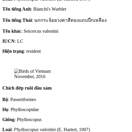
Tên tiếng Anh
: Bianchi's Warbler
Tên tiếng Thái
: นกกระจ้อยวงตาสีทองแถบปีกเหลือง
Tên khác
: Seicercus valentini
IUCN
: LC
Hiện trạng
: resident
November, 2016
Chích đớp ruồi đầu xám
Bộ
: Passeriformes
Họ
: Phylloscopidae
Giống
: Phylloscopus
Loài
:
Phylloscopus valentini
(E. Hartert, 1907)