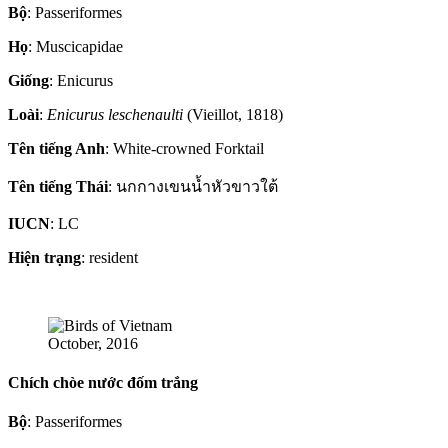
Bộ
: Passeriformes
Họ
: Muscicapidae
Giống
: Enicurus
Loài
:
Enicurus leschenaulti
(Vieillot, 1818)
Tên tiếng Anh
: White-crowned Forktail
Tên tiếng Thái
: นกกางเขนน้ำหัวขาวใต้
IUCN
: LC
Hiện trạng
: resident
October, 2016
Chích chòe nước đốm trắng
Bộ
: Passeriformes