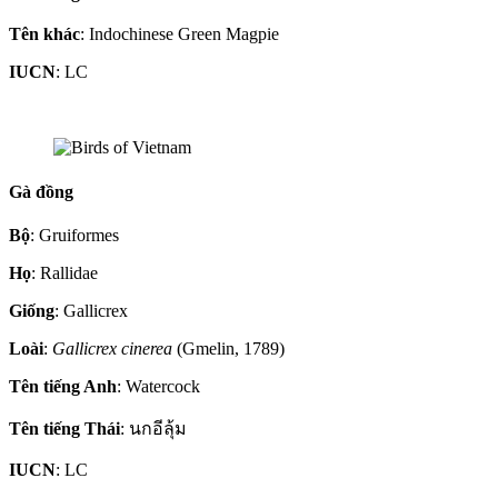
Tên khác
: Indochinese Green Magpie
IUCN
: LC
Gà đồng
Bộ
: Gruiformes
Họ
: Rallidae
Giống
: Gallicrex
Loài
:
Gallicrex cinerea
(Gmelin, 1789)
Tên tiếng Anh
: Watercock
Tên tiếng Thái
: นกอีลุ้ม
IUCN
: LC