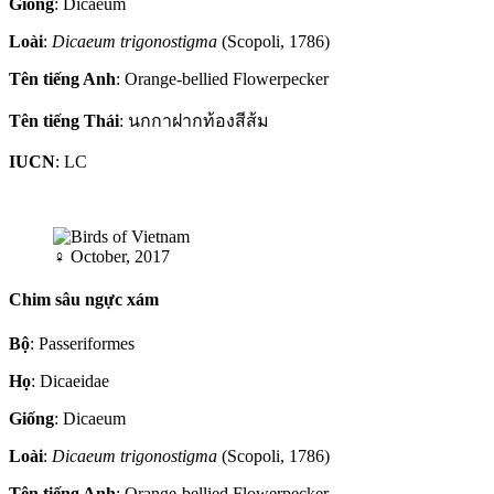
Giống
: Dicaeum
Loài
:
Dicaeum trigonostigma
(Scopoli, 1786)
Tên tiếng Anh
: Orange-bellied Flowerpecker
Tên tiếng Thái
: นกกาฝากท้องสีส้ม
IUCN
: LC
♀
October, 2017
Chim sâu ngực xám
Bộ
: Passeriformes
Họ
: Dicaeidae
Giống
: Dicaeum
Loài
:
Dicaeum trigonostigma
(Scopoli, 1786)
Tên tiếng Anh
: Orange-bellied Flowerpecker