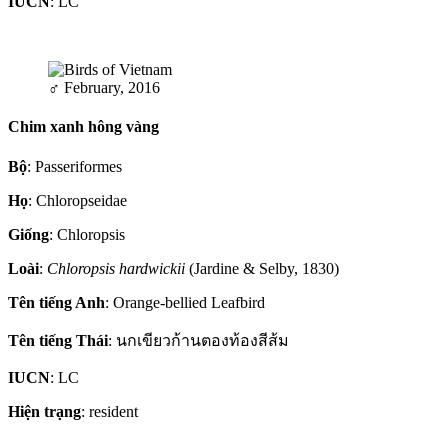
IUCN
: LC
♂
February, 2016
Chim xanh hông vàng
Bộ
: Passeriformes
Họ
: Chloropseidae
Giống
: Chloropsis
Loài
:
Chloropsis hardwickii
(Jardine & Selby, 1830)
Tên tiếng Anh
: Orange-bellied Leafbird
Tên tiếng Thái
: นกเขียวก้านตองท้องสีส้ม
IUCN
: LC
Hiện trạng
: resident