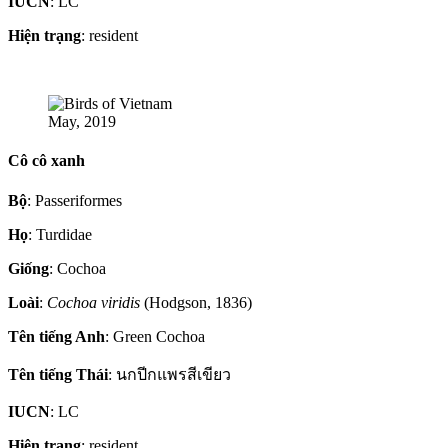
IUCN
: LC
Hiện trạng
: resident
May, 2019
Cô cô xanh
Bộ
: Passeriformes
Họ
: Turdidae
Giống
: Cochoa
Loài
:
Cochoa viridis
(Hodgson, 1836)
Tên tiếng Anh
: Green Cochoa
Tên tiếng Thái
: นกปีกแพรสีเขียว
IUCN
: LC
Hiện trạng
: resident