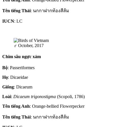
Tên tiếng Thái
: นกกาฝากท้องสีส้ม
IUCN
: LC
♂
October, 2017
Chim sâu ngực xám
Bộ
: Passeriformes
Họ
: Dicaeidae
Giống
: Dicaeum
Loài
:
Dicaeum trigonostigma
(Scopoli, 1786)
Tên tiếng Anh
: Orange-bellied Flowerpecker
Tên tiếng Thái
: นกกาฝากท้องสีส้ม