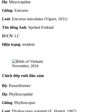
Họ
: Muscicapidae
Giống
: Enicurus
Loài
:
Enicurus maculatus
(Vigors, 1831)
Tên tiếng Anh
: Spotted Forktail
IUCN
: LC
Hiện trạng
: resident
November, 2016
Chích đớp ruồi đầu xám
Bộ
: Passeriformes
Họ
: Phylloscopidae
Giống
: Phylloscopus
Loài
:
Phylloscopus valentini
(E. Hartert, 1907)