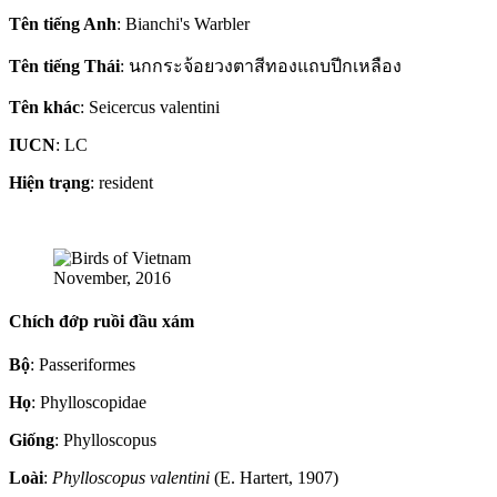
Tên tiếng Anh
: Bianchi's Warbler
Tên tiếng Thái
: นกกระจ้อยวงตาสีทองแถบปีกเหลือง
Tên khác
: Seicercus valentini
IUCN
: LC
Hiện trạng
: resident
November, 2016
Chích đớp ruồi đầu xám
Bộ
: Passeriformes
Họ
: Phylloscopidae
Giống
: Phylloscopus
Loài
:
Phylloscopus valentini
(E. Hartert, 1907)