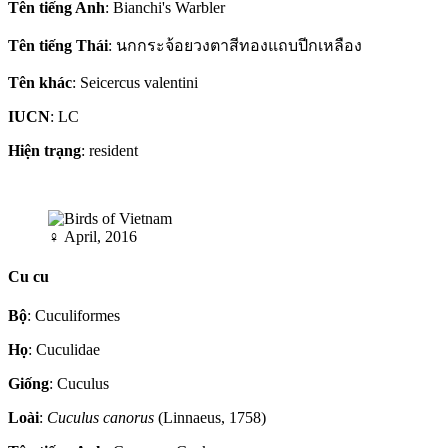
Tên tiếng Anh
: Bianchi's Warbler
Tên tiếng Thái
: นกกระจ้อยวงตาสีทองแถบปีกเหลือง
Tên khác
: Seicercus valentini
IUCN
: LC
Hiện trạng
: resident
♀
April, 2016
Cu cu
Bộ
: Cuculiformes
Họ
: Cuculidae
Giống
: Cuculus
Loài
:
Cuculus canorus
(Linnaeus, 1758)