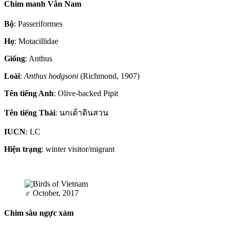
Chim manh Vân Nam
Bộ
: Passeriformes
Họ
: Motacillidae
Giống
: Anthus
Loài
:
Anthus hodgsoni
(Richmond, 1907)
Tên tiếng Anh
: Olive-backed Pipit
Tên tiếng Thái
: นกเด้าดินสวน
IUCN
: LC
Hiện trạng
: winter visitor/migrant
♂
October, 2017
Chim sâu ngực xám