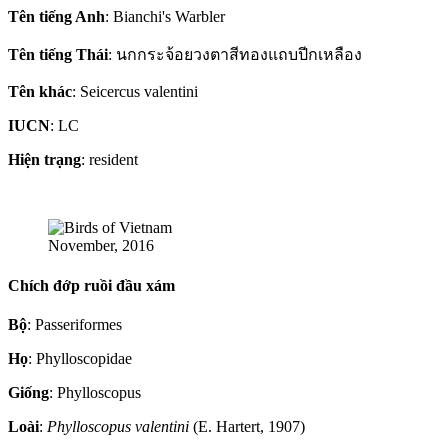
Tên tiếng Anh
: Bianchi's Warbler
Tên tiếng Thái
: นกกระจ้อยวงตาสีทองแถบปีกเหลือง
Tên khác
: Seicercus valentini
IUCN
: LC
Hiện trạng
: resident
November, 2016
Chích đớp ruồi đầu xám
Bộ
: Passeriformes
Họ
: Phylloscopidae
Giống
: Phylloscopus
Loài
:
Phylloscopus valentini
(E. Hartert, 1907)