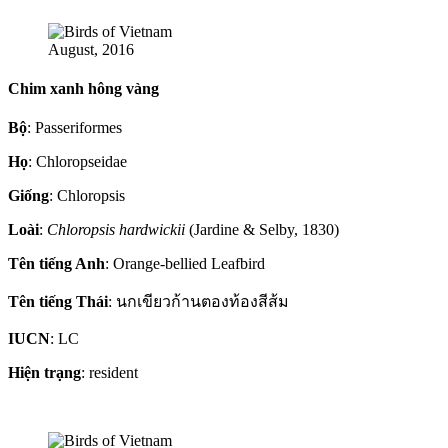
August, 2016
Chim xanh hông vàng
Bộ
: Passeriformes
Họ
: Chloropseidae
Giống
: Chloropsis
Loài
:
Chloropsis hardwickii
(Jardine & Selby, 1830)
Tên tiếng Anh
: Orange-bellied Leafbird
Tên tiếng Thái
: นกเขียวก้านตองท้องสีส้ม
IUCN
: LC
Hiện trạng
: resident