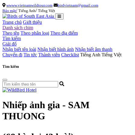
wwww.vietnamwildtour.com
birdvietnam@gmail.com
/
/
Bảo mật
Tiếng Anh
Tiếng Việt
Trang chủ
Giới thiệu
Danh sách chim
Theo tên
Theo phân loại
Theo địa điểm
Tìm kiếm
Giải đố
Nhận biết tên loài
Nhận biết hình ảnh
Nhận biết âm thanh
Chuyến đi
Tin tức
Thành viên
Checklist
Tiếng Anh
Tiếng Việt
Tìm kiếm
Nhiếp ảnh gia - SAM
THUONG