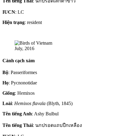
Tên tiếng Thái
: นกปรอดเล็กตาขาว
IUCN
: LC
Hiện trạng
: resident
July, 2016
Cành cạch xám
Bộ
: Passeriformes
Họ
: Pycnonotidae
Giống
: Hemixos
Loài
:
Hemixos flavala
(Blyth, 1845)
Tên tiếng Anh
: Ashy Bulbul
Tên tiếng Thái
: นกปรอดแถบปีกเหลือง