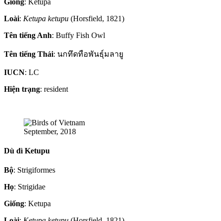
Giống
: Ketupa
Loài
:
Ketupa ketupu
(Horsfield, 1821)
Tên tiếng Anh
: Buffy Fish Owl
Tên tiếng Thái
: นกทึดทือพันธุ์มลายู
IUCN
: LC
Hiện trạng
: resident
September, 2018
Dù dì Ketupu
Bộ
: Strigiformes
Họ
: Strigidae
Giống
: Ketupa
Loài
:
Ketupa ketupu
(Horsfield, 1821)