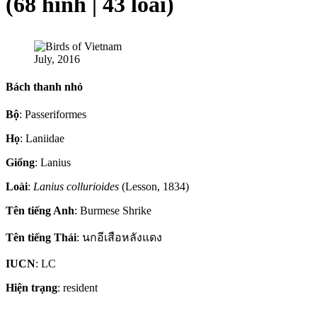
(68 hình | 43 loài)
July, 2016
Bách thanh nhỏ
Bộ
: Passeriformes
Họ
: Laniidae
Giống
: Lanius
Loài
:
Lanius collurioides
(Lesson, 1834)
Tên tiếng Anh
: Burmese Shrike
Tên tiếng Thái
: นกอีเสือหลังแดง
IUCN
: LC
Hiện trạng
: resident