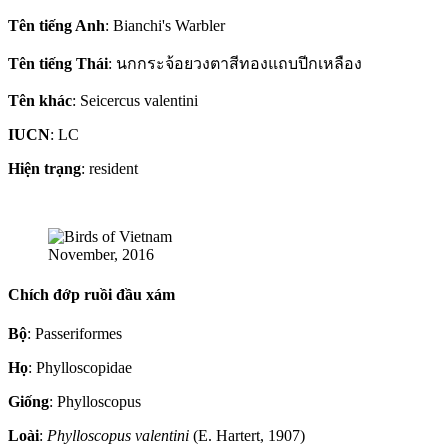
Tên tiếng Anh
: Bianchi's Warbler
Tên tiếng Thái
: นกกระจ้อยวงตาสีทองแถบปีกเหลือง
Tên khác
: Seicercus valentini
IUCN
: LC
Hiện trạng
: resident
November, 2016
Chích đớp ruồi đầu xám
Bộ
: Passeriformes
Họ
: Phylloscopidae
Giống
: Phylloscopus
Loài
:
Phylloscopus valentini
(E. Hartert, 1907)