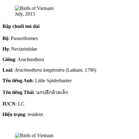
July, 2015
Bắp chuối mỏ dài
Bộ
: Passeriformes
Họ
: Nectariniidae
Giống
: Arachnothera
Loài
:
Arachnothera longirostra
(Latham, 1790)
Tên tiếng Anh
: Little Spiderhunter
Tên tiếng Thái
: นกปลีกล้วยเล็ก
IUCN
: LC
Hiện trạng
: resident