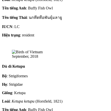
Tên tiếng Anh
: Buffy Fish Owl
Tên tiếng Thái
: นกทึดทือพันธุ์มลายู
IUCN
: LC
Hiện trạng
: resident
September, 2018
Dù dì Ketupu
Bộ
: Strigiformes
Họ
: Strigidae
Giống
: Ketupa
Loài
:
Ketupa ketupu
(Horsfield, 1821)
Tên tiếng Anh
: Buffy Fish Owl