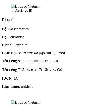
♀
April, 2019
Di xanh
Bộ
: Passeriformes
Họ
: Estrildidae
Giống
: Erythrura
Loài
:
Erythrura prasina
(Sparrman, 1788)
Tên tiếng Anh
: Pin-tailed Parrotfinch
Tên tiếng Thái
: นกกระติ๊ดเขียว, นกไผ่
IUCN
: LC
Hiện trạng
: resident