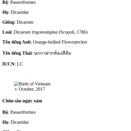
Bộ
: Passeriformes
Họ
: Dicaeidae
Giống
: Dicaeum
Loài
:
Dicaeum trigonostigma
(Scopoli, 1786)
Tên tiếng Anh
: Orange-bellied Flowerpecker
Tên tiếng Thái
: นกกาฝากท้องสีส้ม
IUCN
: LC
♀
October, 2017
Chim sâu ngực xám
Bộ
: Passeriformes
Họ
: Dicaeidae