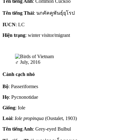
Tên tiếng Anh
: Common Cuckoo
Tên tiếng Thái
: นกคัคคูพันธุ์ยุโรป
IUCN
: LC
Hiện trạng
: winter visitor/migrant
♂
July, 2016
Cành cạch nhỏ
Bộ
: Passeriformes
Họ
: Pycnonotidae
Giống
: Iole
Loài
:
Iole propinqua
(Oustalet, 1903)
Tên tiếng Anh
: Grey-eyed Bulbul