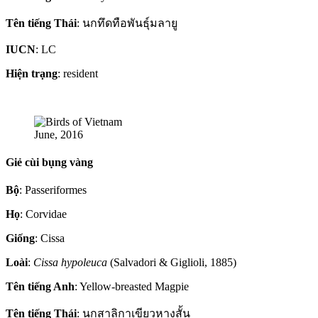
Tên tiếng Thái
: นกทึดทือพันธุ์มลายู
IUCN
: LC
Hiện trạng
: resident
June, 2016
Giẻ cùi bụng vàng
Bộ
: Passeriformes
Họ
: Corvidae
Giống
: Cissa
Loài
:
Cissa hypoleuca
(Salvadori & Giglioli, 1885)
Tên tiếng Anh
: Yellow-breasted Magpie
Tên tiếng Thái
: นกสาลิกาเขียวหางสั้น