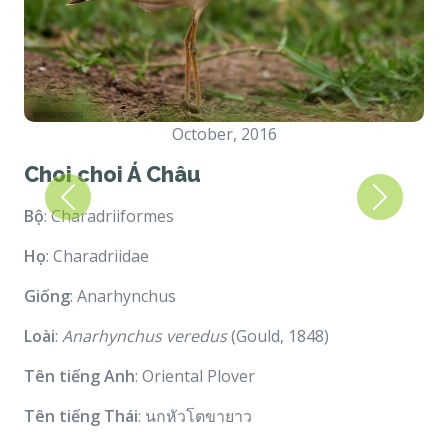
October, 2016
Choi choi Á Châu
Previous
Next
Bộ
: Charadriiformes
Họ
: Charadriidae
Giống
: Anarhynchus
Loài
:
Anarhynchus veredus
(Gould, 1848)
Tên tiếng Anh
: Oriental Plover
Tên tiếng Thái
: นกหัวโตขายาว