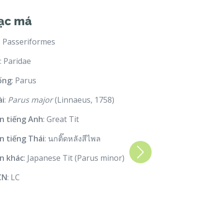
ạc má
: Passeriformes
: Paridae
ống
: Parus
ài
:
Parus major
(Linnaeus, 1758)
n tiếng Anh
: Great Tit
n tiếng Thái
: นกติ๊ดหลังสีไพล
Next
n khác
: Japanese Tit (Parus minor)
CN
: LC