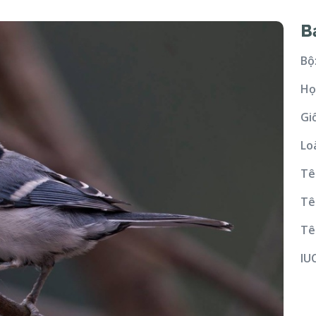
B
Bộ
Họ
Gi
Lo
Tê
Tê
Tê
IU