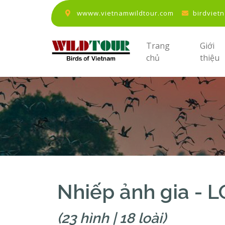
wwww.vietnamwildtour.com
birdviet
Trang
Giới
chủ
thiệu
Nhiếp ảnh gia -
(23 hình | 18 loài)