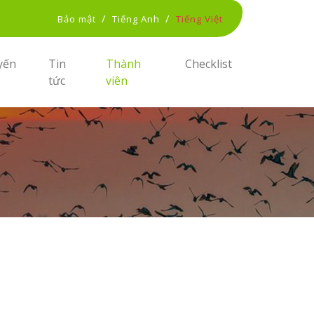
/
/
Bảo mật
Tiếng Anh
Tiếng Việt
yến
Tin
Thành
Checklist
tức
viên