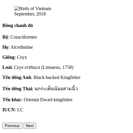
September, 2018
Bồng chanh đỏ
Bộ
: Coraciiformes
Họ
: Alcedinidae
Giống
: Ceyx
Loài
:
Ceyx erithaca
(Linnaeus, 1758)
Tên tiếng Anh
: Black-backed Kingfisher
Tên tiếng Thái
: นกกะเต็นน้อยสามนิ้ว
Tên khác
: Oriental Dwarf-kingfisher
IUCN
: LC
Previous
Next