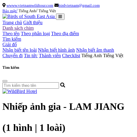
wwww.vietnamwildtour.com
birdvietnam@gmail.com
/
/
Bảo mật
Tiếng Anh
Tiếng Việt
Trang chủ
Giới thiệu
Danh sách chim
Theo tên
Theo phân loại
Theo địa điểm
Tìm kiếm
Giải đố
Nhận biết tên loài
Nhận biết hình ảnh
Nhận biết âm thanh
Chuyến đi
Tin tức
Thành viên
Checklist
Tiếng Anh
Tiếng Việt
Tìm kiếm
Nhiếp ảnh gia - LAM JIANG
(1 hình | 1 loài)