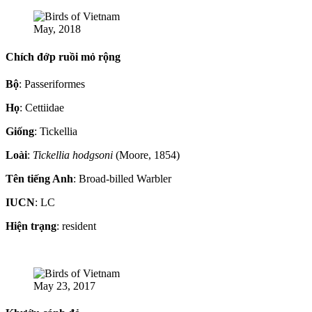
May, 2018
Chích đớp ruồi mỏ rộng
Bộ
: Passeriformes
Họ
: Cettiidae
Giống
: Tickellia
Loài
:
Tickellia hodgsoni
(Moore, 1854)
Tên tiếng Anh
: Broad-billed Warbler
IUCN
: LC
Hiện trạng
: resident
May 23, 2017