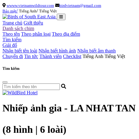
wwww.vietnamwildtour.com
birdvietnam@gmail.com
/
/
Bảo mật
Tiếng Anh
Tiếng Việt
Trang chủ
Giới thiệu
Danh sách chim
Theo tên
Theo phân loại
Theo địa điểm
Tìm kiếm
Giải đố
Nhận biết tên loài
Nhận biết hình ảnh
Nhận biết âm thanh
Chuyến đi
Tin tức
Thành viên
Checklist
Tiếng Anh
Tiếng Việt
Tìm kiếm
Nhiếp ảnh gia - LA NHAT TAN
(8 hình | 6 loài)