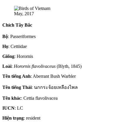
May, 2017
Chích Tây Bắc
Bộ
: Passeriformes
Họ
: Cettiidae
Giống
: Horornis
Loài
:
Horornis flavolivaceus
(Blyth, 1845)
Tên tiếng Anh
: Aberrant Bush Warbler
Tên tiếng Thái
: นกกระจ้อยเหลืองไพล
Tên khác
: Cettia flavolivacea
IUCN
: LC
Hiện trạng
: resident