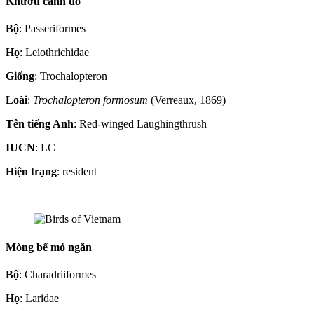
Khướu cánh đỏ
Bộ
: Passeriformes
Họ
: Leiothrichidae
Giống
: Trochalopteron
Loài
:
Trochalopteron formosum
(Verreaux, 1869)
Tên tiếng Anh
: Red-winged Laughingthrush
IUCN
: LC
Hiện trạng
: resident
Mòng bể mỏ ngắn
Bộ
: Charadriiformes
Họ
: Laridae