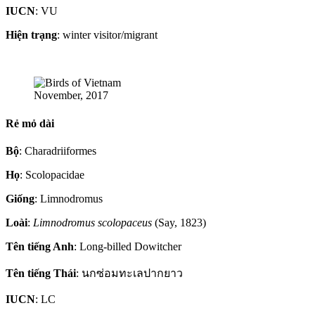
IUCN
: VU
Hiện trạng
: winter visitor/migrant
November, 2017
Rẻ mỏ dài
Bộ
: Charadriiformes
Họ
: Scolopacidae
Giống
: Limnodromus
Loài
:
Limnodromus scolopaceus
(Say, 1823)
Tên tiếng Anh
: Long-billed Dowitcher
Tên tiếng Thái
: นกซ่อมทะเลปากยาว
IUCN
: LC