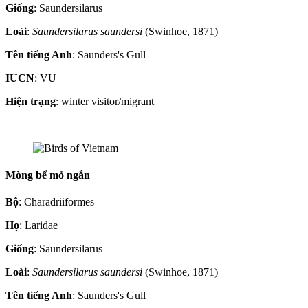
Giống
: Saundersilarus
Loài
:
Saundersilarus saundersi
(Swinhoe, 1871)
Tên tiếng Anh
: Saunders's Gull
IUCN
: VU
Hiện trạng
: winter visitor/migrant
Mòng bể mỏ ngắn
Bộ
: Charadriiformes
Họ
: Laridae
Giống
: Saundersilarus
Loài
:
Saundersilarus saundersi
(Swinhoe, 1871)
Tên tiếng Anh
: Saunders's Gull