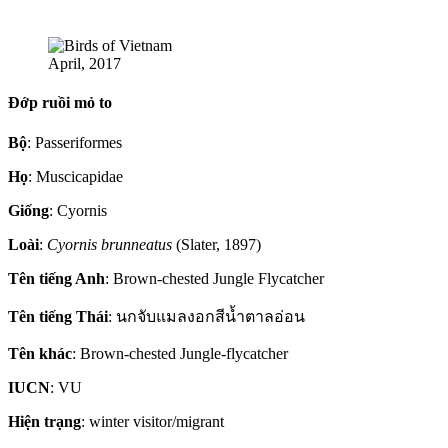
April, 2017
Đớp ruồi mỏ to
Bộ
: Passeriformes
Họ
: Muscicapidae
Giống
: Cyornis
Loài
:
Cyornis brunneatus
(Slater, 1897)
Tên tiếng Anh
: Brown-chested Jungle Flycatcher
Tên tiếng Thái
: นกจับแมลงอกสีน้ำตาลอ่อน
Tên khác
: Brown-chested Jungle-flycatcher
IUCN
: VU
Hiện trạng
: winter visitor/migrant