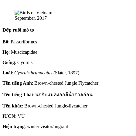
September, 2017
Đớp ruồi mỏ to
Bộ
: Passeriformes
Họ
: Muscicapidae
Giống
: Cyornis
Loài
:
Cyornis brunneatus
(Slater, 1897)
Tên tiếng Anh
: Brown-chested Jungle Flycatcher
Tên tiếng Thái
: นกจับแมลงอกสีน้ำตาลอ่อน
Tên khác
: Brown-chested Jungle-flycatcher
IUCN
: VU
Hiện trạng
: winter visitor/migrant