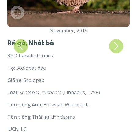
November, 2019
Rẽ gà, Nhát bà
Previous
Next
Bộ
: Charadriiformes
Họ
: Scolopacidae
Giống
: Scolopax
Loài
:
Scolopax rusticola
(Linnaeus, 1758)
Tên tiếng Anh
: Eurasian Woodcock
Tên tiếng Thái
: นกปากซ่อมดง
IUCN
: LC